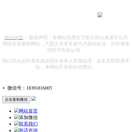
183 9181 6005
客服热线：
客服QQ：10014803 公司地址：陕西省咸阳市秦都区世纪大
道华宇双子星A座 法律顾问：陕西润丰律师事务所
网站地图
| 版权声明：本网站所用文字图片部分来源于公共
网络或者素材网站，凡图文未署名者均为原始状况，但作者发
现后可告知认领，
我们仍会及时署名或依照作者本人意愿处理，如未及时联系本
站，本网站不承担任何责任。
+
微信号：
18391816005
点击复制微信
网站首页
添加微信
联系我们
电话咨询