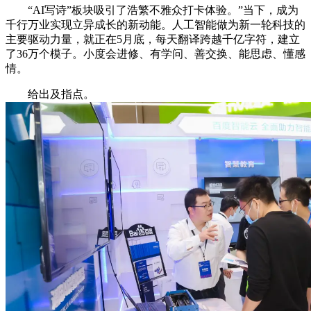
“AI写诗”板块吸引了浩繁不雅众打卡体验。”当下，成为
千行万业实现立异成长的新动能。人工智能做为新一轮科技的
主要驱动力量，就正在5月底，每天翻译跨越千亿字符，建立
了36万个模子。小度会进修、有学问、善交换、能思虑、懂感
情。
给出及指点。