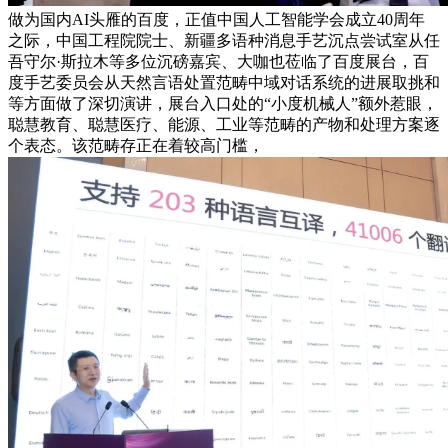
做为国内AI头雁的百度，正值中国人工智能学会成立40周年
之际，中国工程院院士、新疆多语种消息手艺沉点尝试室从任
吾守尔·斯拉木等多位沉磅嘉宾、大咖也莅临了百度展台，百
度手艺委员会从天然言语处置范畴中域对话系统的进展取挑和
等方面做了深切演讲，展台入口处的“小度机械人”额外惹眼，
聪慧教育、聪慧医疗、能源、工业等范畴的产物和处理方案逐
个表态。该范畴存正在着较高门槛，