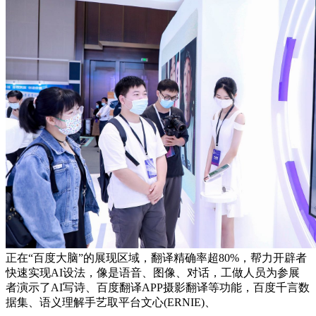
正在“百度大脑”的展现区域，翻译精确率超80%，帮力开辟者
快速实现AI设法，像是语音、图像、对话，工做人员为参展
者演示了AI写诗、百度翻译APP摄影翻译等功能，百度千言数
据集、语义理解手艺取平台文心(ERNIE)、