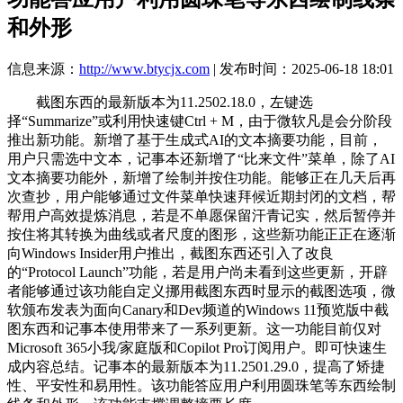
和外形
信息来源：
http://www.btycjx.com
| 发布时间：2025-06-18 18:01
截图东西的最新版本为11.2502.18.0，左键选
择“Summarize”或利用快速键Ctrl + M，由于微软凡是会分阶段
推出新功能。新增了基于生成式AI的文本摘要功能，目前，
用户只需选中文本，记事本还新增了“比来文件”菜单，除了AI
文本摘要功能外，新增了绘制并按住功能。能够正在几天后再
次查抄，用户能够通过文件菜单快速拜候近期封闭的文档，帮
帮用户高效提炼消息，若是不单愿保留汗青记实，然后暂停并
按住将其转换为曲线或者尺度的图形，这些新功能正正在逐渐
向Windows Insider用户推出，截图东西还引入了改良
的“Protocol Launch”功能，若是用户尚未看到这些更新，开辟
者能够通过该功能自定义挪用截图东西时显示的截图选项，微
软颁布发表为面向Canary和Dev频道的Windows 11预览版中截
图东西和记事本使用带来了一系列更新。这一功能目前仅对
Microsoft 365小我/家庭版和Copilot Pro订阅用户。即可快速生
成内容总结。记事本的最新版本为11.2501.29.0，提高了矫捷
性、平安性和易用性。该功能答应用户利用圆珠笔等东西绘制