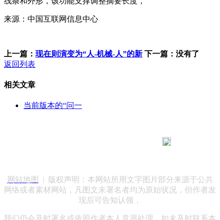
线条和外形，该功能支撑调整摘要长度，
来源：中国互联网信息中心
上一篇：
现在则演变为“人-机械-人”的新
下一篇：没有了
返回列表
相关文章
当前版本的“问一
183 9181 6005
客服热线：
客服QQ：10014803 公司地址：陕西省咸阳市秦都区世纪大
道华宇双子星A座 法律顾问：陕西润丰律师事务所
网站地图
| 版权声明：本网站所用文字图片部分来源于公共
网络或者素材网站，凡图文未署名者均为原始状况，但作者发
现后可告知认领，
我们仍会及时署名或依照作者本人意愿处理，如未及时联系本